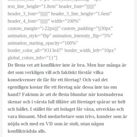
text_line_height=”1.8em” header_font=”||||||||”
header_3_font=”||||||||” header_3_line_height=”1.6em”
header_4_font=”||||||||” width=”100%”
custom_margin=”|-22px||||” custom_padding=”|||30px”
animation_style=”flip” animation_intensity_flip=”5%”
animation_starting_opacity=”100%”
border_color_all=”#313e47″ border_width_left=”10px”
global_colors_info=”{}”]
De flesta vet att konflikter inte är bra. Men hur många är
det som verkligen vill och faktiskt förstår vilka
konsekvenser de får för ett företag? Och vad det
egentligen kostar för ett företag när dessa inte tas om
hand? Faktum är att de flesta blundar när kostnaderna
skenar och i värsta fall tillåter att företaget spårar ur helt
och hållet. I stället för att bolaget får växa, utvecklas och
vara lönsamt. Med medarbetare som trivs, kunder som är
nöjda och med en VD som är stolt, utan någon
konflikträdsla alls.