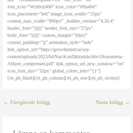
font_icon=”W||divi||400″ icon_color=”#ffa40d”
icon_placement=”left” image_icon_width=”33px”
content_max_width=”800px” _builder_version=”4.20.4″
header_font=”||||||||” header_font_size=”27px”
body_font=”||||||||” custom_margin=”||0px|”
custom_padding=”|||” animation_style=”fade”
link_option_url=”https://growthmind.se/wp-
content/uploads/2023/04/Nar-Konfliktradsla-blir-Olonsamma-
Affarer_compressed.pdf” link_option_url_new_window=”on”
icon_font_size=”32px” global_colors_info=”{}”]
[/et_pb_blurb][/et_pb_column][/et_pb_row][/et_pb_section]
←
Föregående Inlägg
Nästa Inlägg
→