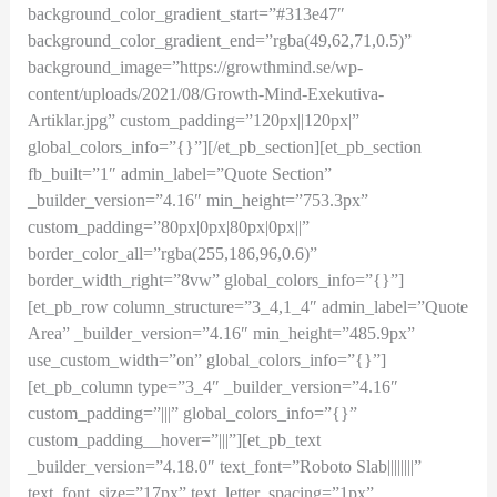
background_color_gradient_start=”#313e47″
background_color_gradient_end=”rgba(49,62,71,0.5)”
background_image=”https://growthmind.se/wp-
content/uploads/2021/08/Growth-Mind-Exekutiva-
Artiklar.jpg” custom_padding=”120px||120px|”
global_colors_info=”{}”][/et_pb_section][et_pb_section
fb_built=”1″ admin_label=”Quote Section”
_builder_version=”4.16″ min_height=”753.3px”
custom_padding=”80px|0px|80px|0px||”
border_color_all=”rgba(255,186,96,0.6)”
border_width_right=”8vw” global_colors_info=”{}”]
[et_pb_row column_structure=”3_4,1_4″ admin_label=”Quote
Area” _builder_version=”4.16″ min_height=”485.9px”
use_custom_width=”on” global_colors_info=”{}”]
[et_pb_column type=”3_4″ _builder_version=”4.16″
custom_padding=”|||” global_colors_info=”{}”
custom_padding__hover=”|||”][et_pb_text
_builder_version=”4.18.0″ text_font=”Roboto Slab||||||||”
text_font_size=”17px” text_letter_spacing=”1px”