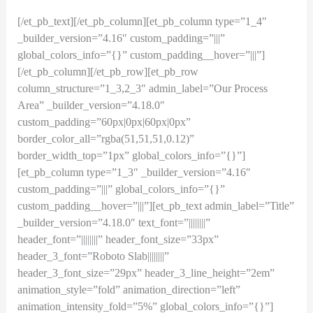
[/et_pb_text][/et_pb_column][et_pb_column type=”1_4″
_builder_version=”4.16″ custom_padding=”|||”
global_colors_info=”{}” custom_padding__hover=”|||”]
[/et_pb_column][/et_pb_row][et_pb_row
column_structure=”1_3,2_3″ admin_label=”Our Process
Area” _builder_version=”4.18.0″
custom_padding=”60px|0px|60px|0px”
border_color_all=”rgba(51,51,51,0.12)”
border_width_top=”1px” global_colors_info=”{}”]
[et_pb_column type=”1_3″ _builder_version=”4.16″
custom_padding=”|||” global_colors_info=”{}”
custom_padding__hover=”|||”][et_pb_text admin_label=”Title”
_builder_version=”4.18.0″ text_font=”||||||||”
header_font=”||||||||” header_font_size=”33px”
header_3_font=”Roboto Slab||||||||”
header_3_font_size=”29px” header_3_line_height=”2em”
animation_style=”fold” animation_direction=”left”
animation_intensity_fold=”5%” global_colors_info=”{}”]