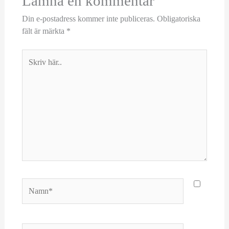
Lämna en kommentar
Din e-postadress kommer inte publiceras.
Obligatoriska
fält är märkta
*
Skriv
här..
Namn*
E-