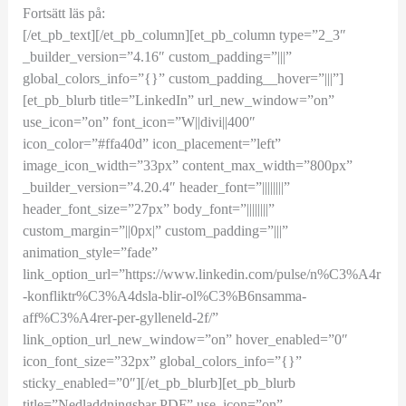
Fortsätt läs på:
[/et_pb_text][/et_pb_column][et_pb_column type=”2_3″
_builder_version=”4.16″ custom_padding=”|||”
global_colors_info=”{}” custom_padding__hover=”|||”]
[et_pb_blurb title=”LinkedIn” url_new_window=”on”
use_icon=”on” font_icon=”W||divi||400″
icon_color=”#ffa40d” icon_placement=”left”
image_icon_width=”33px” content_max_width=”800px”
_builder_version=”4.20.4″ header_font=”||||||||”
header_font_size=”27px” body_font=”||||||||”
custom_margin=”||0px|” custom_padding=”|||”
animation_style=”fade”
link_option_url=”https://www.linkedin.com/pulse/n%C3%A4r
-konfliktr%C3%A4dsla-blir-ol%C3%B6nsamma-
aff%C3%A4rer-per-gylleneld-2f/”
link_option_url_new_window=”on” hover_enabled=”0″
icon_font_size=”32px” global_colors_info=”{}”
sticky_enabled=”0″][/et_pb_blurb][et_pb_blurb
title=”Nedladdningsbar PDF” use_icon=”on”