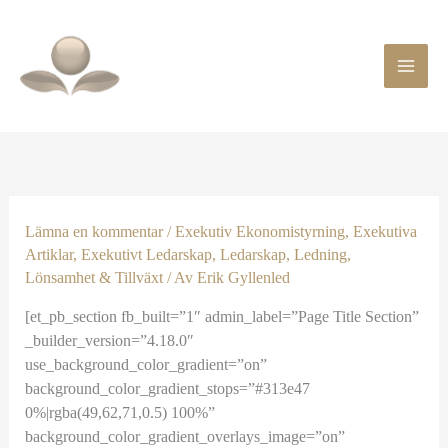
Hoppa
till
innehåll
Lämna en kommentar
/
Exekutiv Ekonomistyrning
,
Exekutiva
Artiklar
,
Exekutivt Ledarskap
,
Ledarskap
,
Ledning
,
Lönsamhet & Tillväxt
/ Av
Erik Gyllenled
[et_pb_section fb_built=”1″ admin_label=”Page Title Section”
_builder_version=”4.18.0″
use_background_color_gradient=”on”
background_color_gradient_stops=”#313e47
0%|rgba(49,62,71,0.5) 100%”
background_color_gradient_overlays_image=”on”